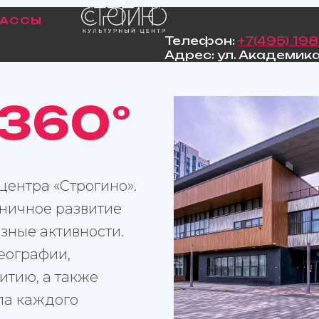
ЛАССЫ
Телефон:
+7(495) 19
Адрес:
ул. Академика 
360
°
центра «Строгино».
ничное развитие
зные активности.
еографии,
итию, а также
ла каждого