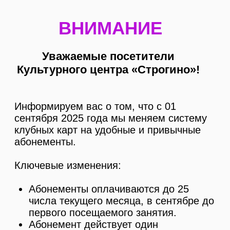
ВНИМАНИЕ
Уважаемые посетители
Культурного центра «Строгино»!
Информируем вас о том, что с 01
сентября 2025 года мы меняем систему
клубных карт на удобные и привычные
абонементы.
Ключевые изменения:
Абонементы оплачиваются до 25
числа текущего месяца, в сентябре до
первого посещаемого занятия.
Абонемент действует один
календарный месяц.
Место в группе закреплено за вами.
Возможен перерасчет по болезни при
предъявлении справки в течении 7
дней.
Если впервые приступаете к занятиям
не с начала месяца, то стоимость
рассчитывается пропорционально