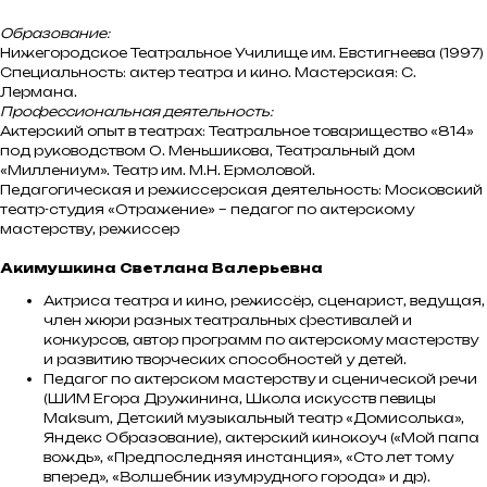
Образование:
Нижегородское Театральное Училище им. Евстигнеева (1997)
Специальность: актер театра и кино. Мастерская: С.
Лермана.
Профессиональная деятельность:
Актерский опыт в театрах: Театральное товарищество «814»
под руководством О. Меньшикова, Театральный дом
«Миллениум». Театр им. М.Н. Ермоловой.
Педагогическая и режиссерская деятельность: Московский
театр-студия «Отражение» – педагог по актерскому
мастерству, режиссер
Акимушкина Светлана Валерьевна
Актриса театра и кино, режиссёр, сценарист, ведущая,
член жюри разных театральных фестивалей и
конкурсов, автор программ по актерскому мастерству
и развитию творческих способностей у детей.
Педагог по актерском мастерству и сценической речи
(ШИМ Егора Дружинина, Школа искусств певицы
Maksum, Детский музыкальный театр «Домисолька»,
Яндекс Образование), актерский кинокоуч («Мой папа
вождь», «Предпоследняя инстанция», «Сто лет тому
вперед», «Волшебник изумрудного города» и др).